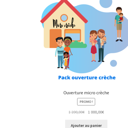
Ouverture micro crèche
PROMO !
Le
Le
1 200,00
€
1 000,00
€
prix
prix
initial
actuel
Ajouter au panier