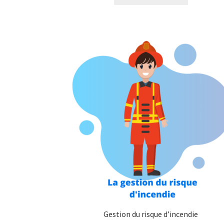
était :
est :
1
1
200,00€.
000,00€.
Gestion du risque d’incendie