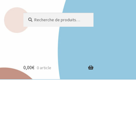
Recherche
Recherche
pour :
0,00
€
0 article