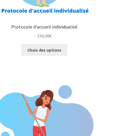
Protocole d’accueil individualisé
150,00
€
Ce
Choix des options
produit
a
plusieurs
variations.
Les
options
peuvent
être
choisies
sur
la
page
du