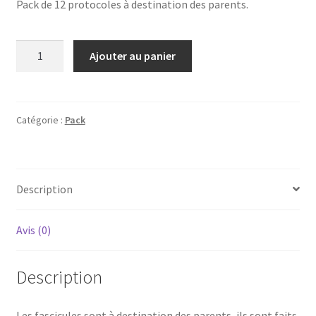
Pack de 12 protocoles à destination des parents.
quantité
Ajouter au panier
de
Pack
de
12
Catégorie :
Pack
fascicules
Description
Avis (0)
Description
Les fascicules sont à destination des parents, ils sont faits