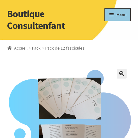
Boutique
Aller
Aller
Menu
à
au
Consultenfant
la
contenu
navigation
Accueil
Pack
Pack de 12 fascicules