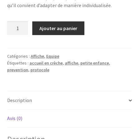
qu’il convient d’adapter de manière individualisée.
quantité
Ajouter au panier
de
Affiche
:
la
Catégories :
Affiche
,
Equipe
Étiquettes :
accueil en crèche
,
affiche
,
petite enfance
,
gestion
prevention
,
protocole
des
morsures
en
créche
Description
Avis (0)